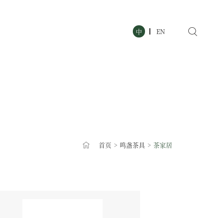
中
EN
首页
>
鸣盏茶具
>
茶家居