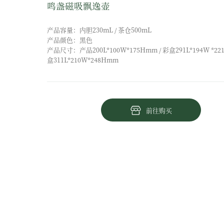
鸣盏磁吸飘逸壶
产品容量：内胆230mL / 茶仓500mL
产品颜色：黑色
产品尺寸：产品200L*100W*175Hmm / 彩盒291L*194W *22
盒311L*210W*248Hmm
前往购买