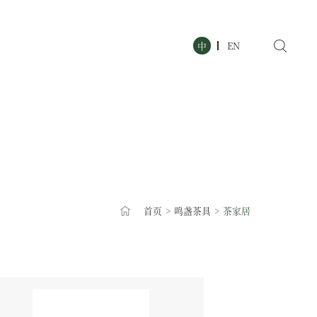
中
EN
首页
>
鸣盏茶具
>
茶家居