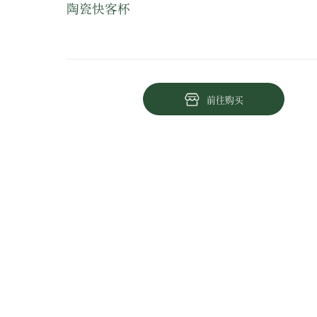
陶瓷快客杯
前往购买