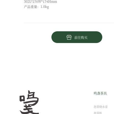
302L*270W*174Hmm
产品重量：1.0kg
前往购买
鸣盏茶具
泡茶烧水壶
泡茶机