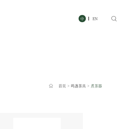
中
EN
首页
>
鸣盏茶具
>
煮茶器